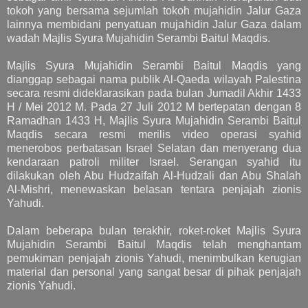
tokoh yang bersama sejumlah tokoh mujahidin Jalur Gaza
lainnya membidani penyatuan mujahidin Jalur Gaza dalam
wadah Majlis Syura Mujahidin Serambi Baitul Maqdis.
Majlis Syura Mujahidin Serambi Baitul Maqdis yang
dianggap sebagai nama publik Al-Qaeda wilayah Palestina
secara resmi dideklarasikan pada bulan Jumadil Akhir 1433
H / Mei 2012 M. Pada 27 Juli 2012 M bertepatan dengan 8
Ramadhan 1433 H, Majlis Syura Mujahidin Serambi Baitul
Maqdis secara resmi merilis video operasi syahid
menerobos perbatasan Israel Selatan dan menyerang dua
kendaraan patroli militer Israel. Serangan syahid itu
dilakukan oleh Abu Hudzaifah Al-Hudzali dan Abu Shalah
Al-Mishri, menewaskan belasan tentara penjajah zionis
Yahudi.
Dalam beberapa bulan terakhir, roket-roket Majlis Syura
Mujahidin Serambi Baitul Maqdis telah menghantam
pemukiman penjajah zionis Yahudi, menimbulkan kerugian
material dan personal yang sangat besar di pihak penjajah
zionis Yahudi.