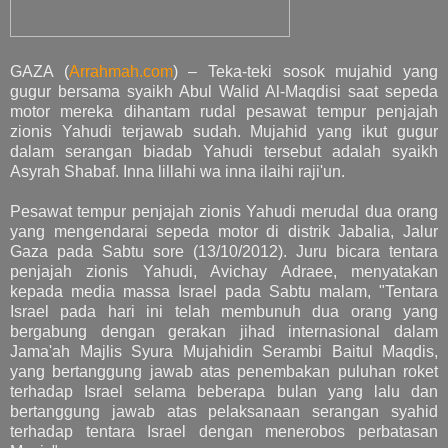
GAZA (
Arrahmah.com
) – Teka-teki sosok mujahid yang
gugur bersama syaikh Abul Walid Al-Maqdisi saat sepeda
motor mereka dihantam rudal pesawat tempur penjajah
zionis Yahudi terjawab sudah. Mujahid yang ikut gugur
dalam serangan biadab Yahudi tersebut adalah syaikh
Asyrah Shabaf. Inna lillahi wa inna ilaihi raji'un.
Pesawat tempur penjajah zionis Yahudi merudal dua orang
yang mengendarai sepeda motor di distrik Jabalia, Jalur
Gaza pada Sabtu sore (13/10/2012). Juru bicara tentara
penjajah zionis Yahudi, Avichay Adraee, menyatakan
kepada media massa Israel pada Sabtu malam, "Tentara
Israel pada hari ini telah membunuh dua orang yang
bergabung dengan gerakan jihad internasional dalam
Jama'ah Majlis Syura Mujahidin Serambi Baitul Maqdis,
yang bertanggung jawab atas penembakan puluhan roket
terhadap Israel selama beberapa bulan yang lalu dan
bertanggung jawab atas pelaksanaan serangan syahid
terhadap tentara Israel dengan menerobos perbatasan