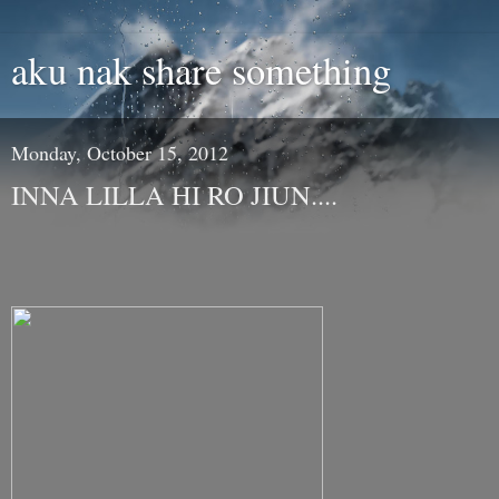
aku nak share something
Monday, October 15, 2012
INNA LILLA HI RO JIUN....