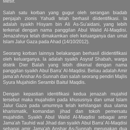
Mesir."
Salah satu korban yang gugur oleh serangan biadab
penjajah zionis Yahudi telah berhasil diidentifikasi. Ia
adalah syaikh Hisyam bin Ali As-Su'aidani, yang lebih
terkenal dengan nama panggilan Abul Walid Al-Maqdisi.
Jenazahnya telah dimakamkan oleh keluarganya dan umat
Islam Jalur Gaza pada Ahad (14/10/2012).
Seorang korban lainnya belakangan berhasil diidentifikasi
oleh keluarganya. Ia adalah syaikh Asyraf Shabah, warga
distrik Dier Balah yang lebih dikenal dengan nama
panggilan syaikh Abul Barra' Al-Maqdisi. Beliau adalah Amir
jama'ah Anshar As-Sunnah dan salah seorang pendiri Majlis
Syura Mujahidin Serambi Baitul Maqdis.
Dengan kepastian identifikasi kedua jenazah mujahid
tersebut maka mujahidin pada khususnya dan umat Islam
Jalur Gaza pada umumnya telah kehilangan dua ulama
kharismatik, komandan jihad dan tokoh pemersatu
mujahidin. Syaikh Abul Walid Al-Maqdisi sebagai amir
Jama'ah Tauhid wal Jihad dan syaikh Abul Barra' Al-Maqdisi
sebagai amir Jama'ah Anshar As-Sunnah merupakan dua